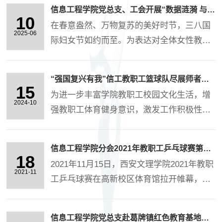
大绳、旱地龙舟、通力协作三个趣味项目，
信息工程学院党总支、工会开展“数据涟漪 与泥共舞”陶艺制作活动
全校教职工踊跃参与，在赛场上挥洒汗水，
10
在春意盎然、万物复苏的美好时节，三八国
展现出团结协作、奋勇争先的精神风貌。 随
2025-06
际妇女节如约而至。为表达对全体女性教职
着一声哨响，8字跳大绳比赛率先开始。参赛
工的关爱与敬意，凝聚人心、愉悦身心，
队伍两两一组，摇绳者有节奏地挥动长绳，
2025年3月7日周五下午2点，学院党总支与
队员们鱼贯而入，轻盈地跳跃，动作整齐划
“强国复兴有我”信工教职工篮球队尽展师者风采
工会精心策划并举办了“数据涟漪 与泥共舞”
15
一。绳子在空中划出优美的弧线，与教职工
为进一步丰富学院教职工校园文化生活，增
陶艺制作活动，为学院的女性老师们带来了
2024-10
们的欢声笑语交织在一起，....
强教职工体育健身意识，激发工作积极性和
一场充满创意与欢乐的节日盛宴。 专业的陶
创造性，加深集体荣誉感，展示良好的精神
艺老师为女性教职工们详细介绍了陶艺的历
风貌。2024年10月14日下午西安文理学院庆
史、文化以及制作技巧。从陶土的选择、揉
信息工程学院分会2021年教职工乒乓球赛第一阶段比赛圆满结束
祝中华人民共和国成立75周年“强国复兴有
18
捏，到造型的设计、塑造，再到最后的装
2021年11月15日，西安文理学院2021年教职
我”教职工篮球比赛顺利开战。 信息工程学
2021-11
饰、烧制，每一个环节都讲解得细致入
工乒乓球赛在高新校区体育馆拉开帷幕，本
院在队长王向阳书记带领下，组建了15人的
微。....
年度教职工乒乓球赛主题是“庆建党百年华
篮球队，首场比赛对阵美术与设计学院。赛
诞，展文理职工风采”，学院分工会：崔一
场上，信息工程学院代表队展现出了团队配
信息工程学院党总支赴葛牌镇红色教育基地参观学习