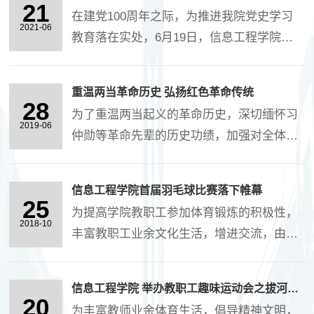
民、徐阳扬、李昉、翁垚、王舟、王静、王
21
合和顽强的拼搏精神。队员们积极跑动、互
在建党100周年之际，为推进我院党史学习
英、田莘、....
2021-06
相配合，伴随着“哐哐”....
教育落在实处，6月19日，信息工程学院党
总支组织党员教师赴葛牌镇红色教育基地和
老一辈革命家汪锋同志故居开展党史学习教
重温两当革命历史 弘扬红色革命传统
育。 葛牌镇红色教育基地位于秦....
28
为了重温两当起义的革命历史，深切缅怀习
2019-06
仲勋等革命先辈的历史功绩，加强对全体党
员的革命传统教育，6月22日，信息工程学
院组织全体党员、民主党派及无党派人士约
信息工程学院首届羽毛球比赛落下帷幕
50余人，在两当兵变策源地凤县，开展了“红
25
为提高学院教职工参加体育锻炼的积极性，
色革命传统....
2018-10
丰富教职工业余文化生活，增进交流，由学
院基层工会主办，教职工羽毛球比赛于10月
25日在校体育馆举行。本次比赛按计算机
信息工程学院 举办教职工趣味运动会之拔河比赛
系、数学系、电子工程系和行政教辅代表
20
为丰富教师业余体育生活，倡导精神文明，