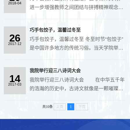
队，分别设置男....
2018-04
进一步增强教师之间团结与拼搏精神观念，
提升全体教师的凝聚力和自身体质，创建和
谐、融洽的工作环境。4月17日下午，我院
巧手包饺子，温馨过冬至
在图书馆前进行了教职工拔河比赛。共有80
26
巧手包饺子，温馨过冬至 冬至时节“包饺子”
名教职工参加....
2017-12
是中国许多地方的传统习俗。当天学院举办
了“冬至包饺子”的活动。通过包饺子活动，
让广大教职工在这严寒的冬天感受到节日的
我院举行迎三八诗词大会
温暖，也丰富大家的在校生活，增进凝聚力
14
我院举行迎三八诗词大会 在中华五千年
和归....
2017-03
的浩瀚的历史中，古诗文就像是一颗璀璨的
明珠，在文学艺术的星空中熠熠生辉。值三
八节日之际，特举办本次诗词大会活动，旨
共10条
上页
1
下页
在丰富女教工的业余文化生活，满足精神追
求。同时也....