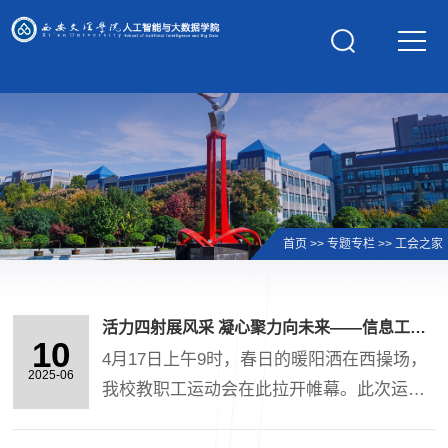
学校主页
首页
>>
专题专栏
>>
工会之家
活力四射展风采 凝心聚力向未来——信息工程学院2025年教职工运动会圆满举行
10
4月17日上午9时，春日的暖阳洒在西操场，
2025-06
我校教职工运动会在此拉开帷幕。此次运动
会以“活力跃动 聚力同行”为主题，设置8字跳