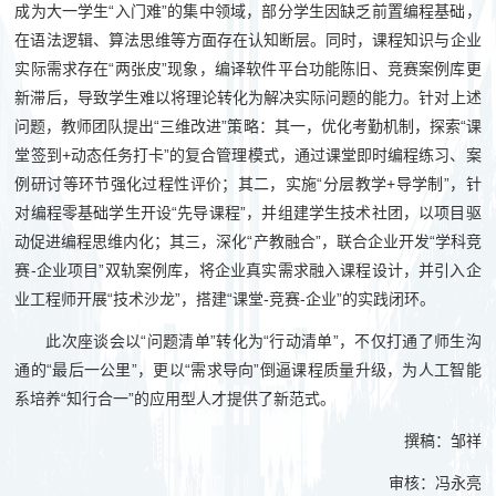
成为大一学生“入门难”的集中领域，部分学生因缺乏前置编程基础，
在语法逻辑、算法思维等方面存在认知断层。同时，课程知识与企业
实际需求存在“两张皮”现象，编译软件平台功能陈旧、竞赛案例库更
新滞后，导致学生难以将理论转化为解决实际问题的能力。针对上述
问题，教师团队提出“三维改进”策略：其一，优化考勤机制，探索“课
堂签到+动态任务打卡”的复合管理模式，通过课堂即时编程练习、案
例研讨等环节强化过程性评价；其二，实施“分层教学+导学制”，针
对编程零基础学生开设“先导课程”，并组建学生技术社团，以项目驱
动促进编程思维内化；其三，深化“产教融合”，联合企业开发“学科竞
赛-企业项目”双轨案例库，将企业真实需求融入课程设计，并引入企
业工程师开展“技术沙龙”，搭建“课堂-竞赛-企业”的实践闭环。
此次座谈会以“问题清单”转化为“行动清单”，不仅打通了师生沟
通的“最后一公里”，更以“需求导向”倒逼课程质量升级，为人工智能
系培养“知行合一”的应用型人才提供了新范式。
撰稿：邹祥
审核：冯永亮