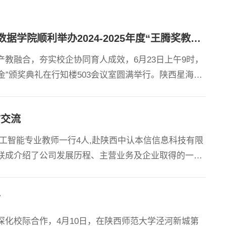
树立榜样砺初心 校企协同育新人 ——人工智能与大数据学院顺利举办2024-2025年度“王腾奖教金、奖学金”颁奖典礼
教融合，夯实校企协同育人成效，6月23日上午9时，
奖学金”颁奖典礼在行知楼503会议室圆满举行。陕西星海心
向阳，副院长冯永亮、雷磊、车鹏飞，党总支副书记许
动由许萌副书记主持。 典礼伊始，许萌副书记介绍到
访交流
人工智能专业教师一行4人,赴陕西中认本信信息科技有限
吴联成介绍了公司发展历程、主营业务及企业取得的一些
与人才培养定位。双方围绕校企协同育人、学生学科竞
建实习实训基地、企业工程师进课堂等合作方向达成初
节
化校际合作，4月10日，在陕西师范大学泾河新城第