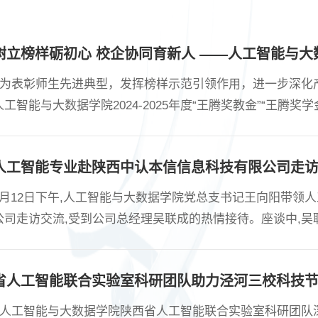
为表彰师生先进典型，发挥榜样示范引领作用，进一步深化产
人工智能与大数据学院2024-2025年度“王腾奖教金”“王腾
悦科技有限公司高级合伙人王腾受邀参会，学院党总支书记王
萌出席活动，全院获奖师生、师生代表共同参加典礼，本次活
人工智能专业赴陕西中认本信信息科技有限公司走
场企业嘉宾与学院领导，....
6月12日下午,人工智能与大数据学院党总支书记王向阳带领
公司走访交流,受到公司总经理吴联成的热情接待。座谈中,
成绩。王向阳介绍了学院基本情况和人工智能专业的建设进展
赛、横向课题以及产学研合作等议题进行了深入交流,并就共
省人工智能联合实验室科研团队助力泾河三校科技
意向。....
人工智能与大数据学院陕西省人工智能联合实验室科研团队深