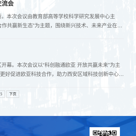
交流会
举行。本次会议由教育部高等学校科学研究发展中心主
合作共赢新生态”为主题，围绕新兴技术、未来产业在高
。教育部相关部门领导，各省市教育厅及各高校相关工
教育部高等学校科学研究发展中心党委书记、....
区开幕。本次会议以“科创融通欧亚 开放共赢未来”为主
更好促进欧亚科技合作，助力西安区域科技创新中心及
员鲍锋，科研处处长杨菊香，信息工程学院副院长冯永
协副主席、国家电子政务专家委员会主任王钦敏，....
5
下页