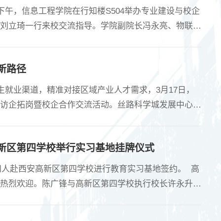
下午，信息工程学院在行知楼S504举办专业建设与校企
刘立琦一行来校交流指导。学院副院长冯永亮、物联网
双方围绕专业发展瓶颈、人才培养方案修订、校企合作
学分结构调整等问题交换意见。学院提出共建教
新路径
就业渠道，精准对接区域产业人才需求，3月17日，
访企拓岗暨校企合作交流活动。丝路科学城发展中心副
西安第六镜网络科技有限公司、丝路科技人才资本大市
供需现状。座谈交流中，徐东升指出，丝路科学城产业
高新区第四学校举行实习基地挂牌仪式
四人赴西安高新区第四学校进行教育实习基地签约。 高
热烈欢迎。陈广锋与高新区第四学校执行校长许永升分
一致认为，实习基地的建立将为高校学子提供优质的实
共赢。最后，在热烈的掌声中，双方代表签署了合作协