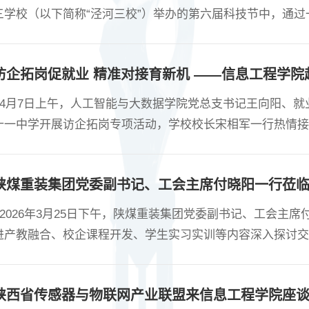
三学校（以下简称“泾河三校”）举办的第六届科技节中，通
学素质、激发创新潜能贡献了重要力量。 为开展智慧教学，实
提升中小学生科学素质，推动科学教育高质量发展，人工智能
访企拓岗促就业 精准对接育新机 ——信息工程学
智慧科普之路。....
4月7日上午，人工智能与大数据学院党总支书记王向阳、就
十一中学开展访企拓岗专项活动，学校校长宋相军一行热情接
长宋相军详细介绍了学校未来发展规划与招聘需求。王向阳书
人才培养情况，双方就实习实践基地建设、顶岗实习、供需对
陕煤重装集团党委副书记、工会主席付晓阳一行莅
。....
2026年3月25日下午，陕煤重装集团党委副书记、工会主
进产教融合、校企课程开发、学生实习实训等内容深入探讨交
学负责人车鹏飞、及数字产业学院执行院长王克等出席会议。
营业务及发展战略，重点阐述了企业在煤炭智能化开采、信息
陕西省传感器与物联网产业联盟来信息工程学院座
院科研实力、....