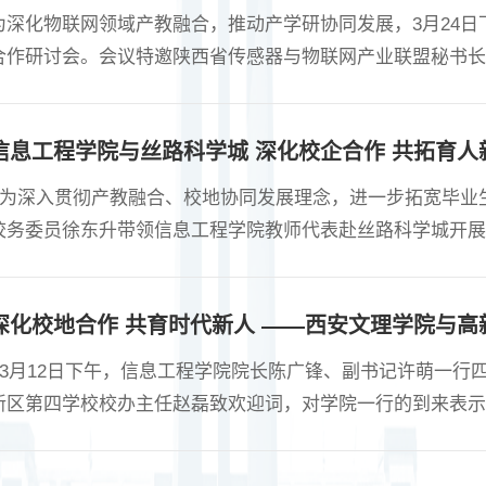
为深化物联网领域产教融合，推动产学研协同发展，3月24日
合作研讨会。会议特邀陕西省传感器与物联网产业联盟秘书长
工程系主任张松昌及物联网工程专业骨干教师代表参会。与会
模式等展开深入讨论。针对物联网专业定位、课程体系优化、
信息工程学院与丝路科学城 深化校企合作 共拓育人
、....
为深入贯彻产教融合、校地协同发展理念，进一步拓宽毕业生
校务委员徐东升带领信息工程学院教师代表赴丝路科学城开展
主任杨阳等陪同调研。 调研人员先后参观丝路科学城展厅、
场，详细了解区域发展规划、产业布局、科技创新成果及人才
深化校地合作 共育时代新人 ——西安文理学院与
基础雄厚、....
3月12日下午，信息工程学院院长陈广锋、副书记许萌一行
新区第四学校校办主任赵磊致欢迎词，对学院一行的到来表示
别讲话，共同表达了对此次合作的高度重视与美好愿景。双方
践平台，同时为基础教育注入新的活力，实现优势互补、互利