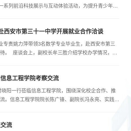
过一系列前沿科技展示与互动体验活动，为提升青少年科
行“AI+教育”政策下的人工智能赋能中小学教育工作，
与大数据学院联合泾河三校共同探索与开展人工智能的
院赴西安市第三十一中学开展就业合作洽谈
业专责姚力萍带领3名数学专业毕业生，赴西安市第三
待。 座谈会上，副校长牟三胜介绍学校办学情况，校
记对校方表示感谢，并介绍了学院基本概况及数学专业
接、协同育人等事宜深入交流，达成初步合作意
临信息工程学院考察交流
席付晓阳一行莅临信息工程学院，围绕深化校企合作、推
流。信息工程学院院长陈广锋、副院长冯永亮、实践教
 座谈会上，付晓阳书记首先介绍了陕煤重装集团的主
化管理等领域的技术需求与人才规划。陈广锋院长对学
谈交流