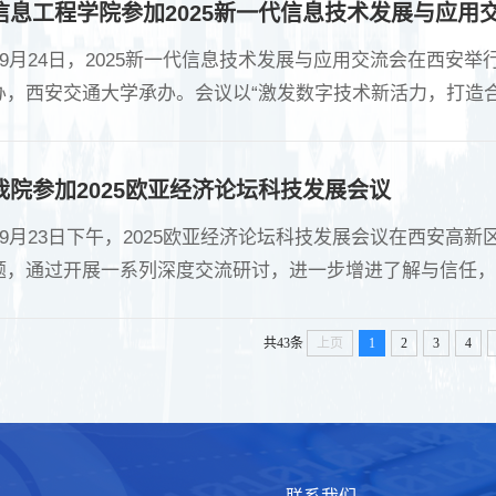
信息工程学院参加2025新一代信息技术发展与应用
，....
9月24日，2025新一代信息技术发展与应用交流会在西安
办，西安交通大学承办。会议以“激发数字技术新活力，打造
校科研创新、人才培养、成果转化等方面的应用展开深入研究
作同志参加了会议。信息工程学院副院长冯永亮参会。 会上，
我院参加2025欧亚经济论坛科技发展会议
9月23日下午，2025欧亚经济论坛科技发展会议在西安高新
题，通过开展一系列深度交流研讨，进一步增进了解与信任，
陕西西部科创高地建设。西安文理文理学院党委委员、校务委
亮参加了会议。 会上，国际欧亚科学院院士、第十二届全国政
共43条
上页
1
2
3
4