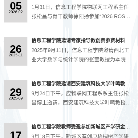
等教育的深刻影响。报告系统阐述“AI是什
05
数据治理等应用场景展开专业论述。 报告
1月31日，信息工程学院物联网工程系主任
么、对我们的教育意味着什么、作为教师该
2026-02
会后，郑教授受聘为学院特聘教授，....
张松昌与骨干教师徐阳扬参加“2026 ROS无
怎么做”这三大问题。孙教授指出，AI技术使
人驾驶赛事合作者大会”。本次大会由集思未
得支撑高等教育200年的四大底层假设面临
来（GEC Academy）与ProjectX4Youth联合
根本性挑战。他系统拆解大模型与智能体技
信息工程学院邀请专家指导教创赛参赛材料
主办，汇聚西安电子科技大学、西北工业大
26
术本质，深入剖析AI对高等教育的五重冲
2025年9月11日，信息工程学院邀请西北工
学、西安理工大学、长安大学、西安文理学
2025-11
击，并立足工科教师教学实际，....
业大学数学与统计学院的张莹教授为本院参
院等高校及多家科技企业代表，聚焦ROS无
加教创赛的老师进行现场指导。张莹教授曾
人驾驶技术发展、赛事体系构建与产教融合
参加全国高校教师教学创新大赛，并获一等
实践。 会议围绕智能无人系统技术前沿、赛
信息工程学院邀请西安建筑科技大学叶鸣教授做学术报告
奖，对教创赛的政策、评分标准等有精准的
29
事组织经验及人才培养路径展开深入研讨，
9月24日下午，应物联网工程系系主任张松
把握。 张莹教授通过对信工院教师参赛材料
2025-09
分享了RoboRacer China等赛事的实践案例
昌博士邀请，西安建筑科技大学叶鸣教授莅
的深入分析，从课程简介、课程改革历程、
与教学转化成果。....
临信息工程学院，作题为“微波无损检测与传
教学痛点问题、课程改革创新的举措、课堂
感技术”专题报告。报告会由信息工程学院副
实录等方面提出了基于参赛标准的修改意
信息工程学院教师受邀参加新城区产学研金活动
院长冯永亮主持，电子工程系、物联网工程
17
见。通过本次指导活动，提高了我院参赛选
9月18日下午，新城区秦创原梧桐树产学研