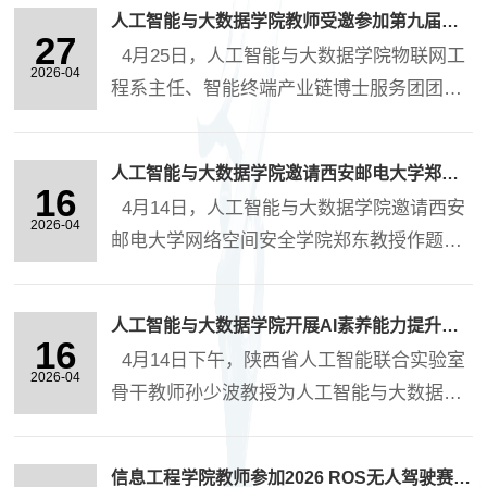
体化创新生态系统” 等多个分论坛，现场聆
人工智能与大数据学院教师受邀参加第九届国际电磁兼容研讨会
听骆清铭院士《脑空间信息学》等10余场高
27
4月25日，人工智能与大数据学院物联网工
水平报告。作为中国电子学会电子信息学科
2026-04
程系主任、智能终端产业链博士服务团团长
建设委员会委员单位，学院提交的论文《电
张松昌博士受邀赴西安参加第九届国际电磁
子信息与纪检监察学科交叉创新研究—基于
兼容研讨会(ISEMC)。国际电磁兼容研讨会
实践共同体的复合型人才培养机制探析》成
人工智能与大数据学院邀请西安邮电大学郑东教授做学术报告
(ISEMC)由中国电子学会电磁兼容分会创
16
功入选大会论文集。 本届会议由中国电子
4月14日，人工智能与大数据学院邀请西安
办，始办于1993年，是电磁兼容领域最具影
2026-04
学会、西安电子科技大学主办，....
邮电大学网络空间安全学院郑东教授作题为
响力的国际学术平台之一。会议涵盖基础理
“网络安全威胁与密码技术防范”的学术报
论、天线与信号完整性、物联网、频谱管理
告。报告会由副院长刘光军主持，数据科学
等广泛领域的最新研究成果。 会上，张松
人工智能与大数据学院开展AI素养能力提升专题培训活动
系全体教师参加。 郑教授系统梳理当前网
16
昌博士作为分会主席主持了"通信系统无源互
4月14日下午，陕西省人工智能联合实验室
络安全主要威胁类型，结合典型案例解读我
2026-04
调干扰"分会场，并做了题为《....
骨干教师孙少波教授为人工智能与大数据学
国近年网络安全政策法规与国家战略布局，
院全体教师带来以“AI时代，高等教育的危与
重点阐释了密码技术的核心支撑作用，从数
机”为主题的培训报告，深入剖析AI对当前高
据安全技术原理至金融、政务、物联网、大
信息工程学院教师参加2026 ROS无人驾驶赛事合作者大会