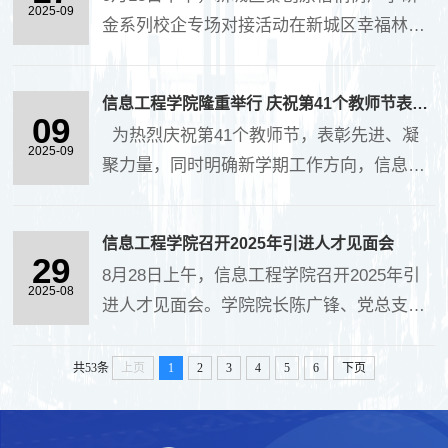
系和西安市物联网应用工程实验室师生共同
2025-09
手对课程及课程改革创新的认识，....
金系列校企专场对接活动在新城区幸福林带
参与，深入探讨微波无损检测与传感技术。
秦创智谷举行。信息工程学院冯永亮教授作
报告会上，叶鸣教授围绕微波无损检测前
受邀参会并作报告。新城区“秦创原梧桐树科
沿，系统分享了其团队在绿色建筑镀膜玻璃
信息工程学院隆重举行 庆祝第41个教师节表彰大会暨全院教职工大会
转行动”专班成员单位代表、高校专家老师、
09
方阻检测、电子信息材料导电性能与少子寿
为热烈庆祝第41个教师节，表彰先进、凝
辖区信息技术工程类高新技术企业、服务机
2025-09
命评估、导电金属材料电导率表征、....
聚力量，同时明确新学期工作方向，信息工
构、金融服务机构代表等约30人参会。 冯永
程学院于2025年9月9日下午，召开庆祝第41
亮在主题为 《信息工程技术类科技成果转化
个教师节表彰大会暨全院教职工大会，学院
探索与实践》的报告中，围绕电子信息科技
信息工程学院召开2025年引进人才见面会
150余名师生参加了此次活动。 大会分为“教
29
成果“为什么转”、“转什么”、“怎么转”等问
8月28日上午，信息工程学院召开2025年引
师节表彰大会”与“全院教职工大会”两个阶段
2025-08
题，详细介绍了我校信息工程学院近两年的
进人才见面会。学院院长陈广锋、党总支书
进行。 会议在庄严的国歌声中拉开帷幕，
探索、....
记王向阳、副书记许萌，教学工作负责人刘
院长陈广锋宣读了本年度我院荣获国家级、
光军，以及学院两办一中心、各系主任出席
共53条
上页
1
2
3
4
5
6
下页
省级、市级、校级和院级各项表彰人员名
了本次会议，本年度新入职的4位博士均参加
单，并举行颁奖仪式。本年度获批国家自然
此次会议。本次见面会议程丰富，旨在让引
基金青年项目的教师代表祁瑾云老师，....