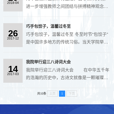
队，分别设置男....
2018-04
进一步增强教师之间团结与拼搏精神观念，
提升全体教师的凝聚力和自身体质，创建和
谐、融洽的工作环境。4月17日下午，我院
巧手包饺子，温馨过冬至
在图书馆前进行了教职工拔河比赛。共有80
26
巧手包饺子，温馨过冬至 冬至时节“包饺子”
名教职工参加....
2017-12
是中国许多地方的传统习俗。当天学院举办
了“冬至包饺子”的活动。通过包饺子活动，
让广大教职工在这严寒的冬天感受到节日的
我院举行迎三八诗词大会
温暖，也丰富大家的在校生活，增进凝聚力
14
我院举行迎三八诗词大会 在中华五千年
和归....
2017-03
的浩瀚的历史中，古诗文就像是一颗璀璨的
明珠，在文学艺术的星空中熠熠生辉。值三
八节日之际，特举办本次诗词大会活动，旨
共10条
上页
1
下页
在丰富女教工的业余文化生活，满足精神追
求。同时也....