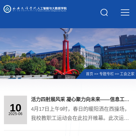
学校主页
首页
>>
专题专栏
>>
工会之家
活力四射展风采 凝心聚力向未来——信息工程学院2025年教职工运动会圆满举行
10
4月17日上午9时，春日的暖阳洒在西操场，
2025-06
我校教职工运动会在此拉开帷幕。此次运动
会以“活力跃动 聚力同行”为主题，设置8字跳