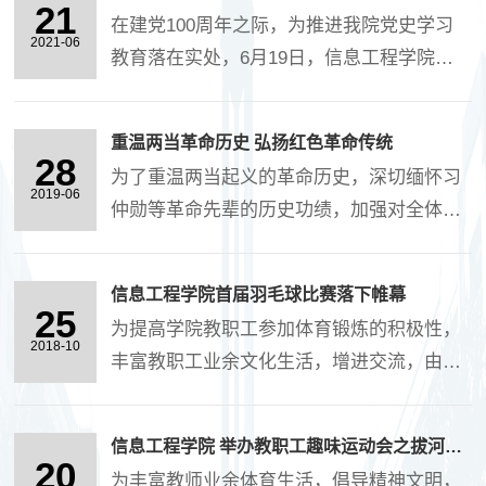
民、徐阳扬、李昉、翁垚、王舟、王静、王
21
合和顽强的拼搏精神。队员们积极跑动、互
在建党100周年之际，为推进我院党史学习
英、田莘、....
2021-06
相配合，伴随着“哐哐”....
教育落在实处，6月19日，信息工程学院党
总支组织党员教师赴葛牌镇红色教育基地和
老一辈革命家汪锋同志故居开展党史学习教
重温两当革命历史 弘扬红色革命传统
育。 葛牌镇红色教育基地位于秦....
28
为了重温两当起义的革命历史，深切缅怀习
2019-06
仲勋等革命先辈的历史功绩，加强对全体党
员的革命传统教育，6月22日，信息工程学
院组织全体党员、民主党派及无党派人士约
信息工程学院首届羽毛球比赛落下帷幕
50余人，在两当兵变策源地凤县，开展了“红
25
为提高学院教职工参加体育锻炼的积极性，
色革命传统....
2018-10
丰富教职工业余文化生活，增进交流，由学
院基层工会主办，教职工羽毛球比赛于10月
25日在校体育馆举行。本次比赛按计算机
信息工程学院 举办教职工趣味运动会之拔河比赛
系、数学系、电子工程系和行政教辅代表
20
为丰富教师业余体育生活，倡导精神文明，