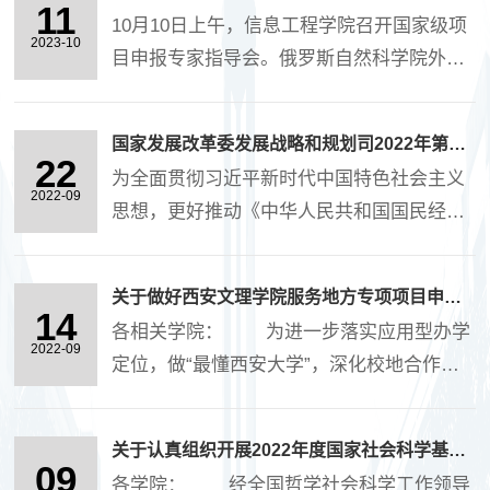
究及产业化应用”获得立项资助。 此次西安
11
系统应用关键技术，研制北斗应急广播系
10月10日上午，信息工程学院召开国家级项
市科协青....
2023-10
统、北斗秦岭生态监测系统、北斗低功耗电
目申报专家指导会。俄罗斯自然科学院外籍
网智能运维广播系统筹产品，....
院士、我校荣誉教授柯熙政对学院2024年国
家级项目申报材料进行了详细指导。副院长
国家发展改革委发展战略和规划司2022年第二批研究课题征集公告
冯永亮，项目团队负责人参加了会议。 冯永
22
为全面贯彻习近平新时代中国特色社会主义
亮介绍了学....
2022-09
思想，更好推动《中华人民共和国国民经济
和社会发展第十四个五年规划和2035年远景
目标纲要》有力有序有效实施，现向社会公
关于做好西安文理学院服务地方专项项目申报工作的通知
开征集课题研究单位。具体事项公告如下：
14
各相关学院： 为进一步落实应用型办学
一、研....
2022-09
定位，做“最懂西安大学”，深化校地合作及
融合发展，着力整合人才、智库、基地等优
势资源，在资政建言、人才交流、科技服务
关于认真组织开展2022年度国家社会科学基金重大项目申报工作的通知
等方面多出成果、出好成果，畅通科技成果
09
各学院： 经全国哲学社会科学工作领导