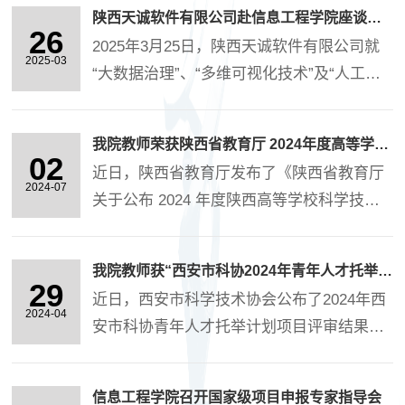
的用户习惯认证研究”、“智能峰顶导航登山
陕西天诚软件有限公司赴信息工程学院座谈交流
杖”以及“‘健康少年’——AI赋能的青少年体态
26
2025年3月25日，陕西天诚软件有限公司就
监测与管理系统研究与开发”3个团队参加，
2025-03
“大数据治理”、“多维可视化技术”及“人工智
各团队围绕项目实施进展、阶段性成效、未
能算法融合平台”等项目研发与信息工程学院
来计划及收获体会等方面进行了详细汇报。
展开密切交流。信息工程学院院长陈广锋、
在答辩评审环节，各研发团队以多维视角系
我院教师荣获陕西省教育厅 2024年度高等学校科学技术优秀成果奖
相关专业系主任及青年博士参加此次活动。
02
统呈现了阶段性成果矩阵。其中包括技术实
近日，陕西省教育厅发布了《陕西省教育厅
陕西天诚软件有限公司详细地介绍了公司的
2024-07
现、实验数据及实际应用效果等。....
关于公布 2024 年度陕西高等学校科学技术
研究方向及项目。随着数字经济加速发展，
研究优秀成果名单的通知》（陕教函
大数据治理能力与人工智能技术已成为垂直
〔2024〕696 号），我校信息工程学院豆增
行业转型升级的核心驱动力。天诚软件深耕
我院教师获“西安市科协2024年青年人才托举计划”立项资助
发教授申报的《北斗应用关键技术研究及应
29
数据治理与可视化领域多年。此次合作以“产
近日，西安市科学技术协会公布了2024年西
用》科研成果，荣获了陕西省2024年度陕西
2024-04
业需求牵引、....
安市科协青年人才托举计划项目评审结果。
高等学校科学技术研究优秀成果二等奖。北
信息工程学院青年教师高强主持的项目“果园
斗关键技术研究及应用面向应急预警、秦岭
环境信息感知与水肥一体化智能调控技术研
保护、电网运维等领域，研究北斗卫星导航
信息工程学院召开国家级项目申报专家指导会