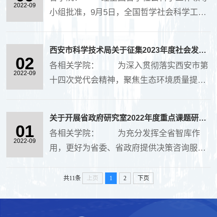
转移转化....
2022-09
小组批准，9月5日，全国哲学社会科学工作
办公室面向全国发布了《2022年度国家社会
科学基金重大项目招标公告》。现将有关事
西安市科学技术局关于征集2023年度社会发展领域研发需求的通知
项通知如下。 一、指导思想 坚持
02
各相关学院： 为深入贯彻落实西安市第
以习近平新....
2022-09
十四次党代会精神，聚焦生态环境质量提
升、城市建设管理服务水平提升、城市应急
能力提升、农村人居环境整治等方面科技需
关于开展省政府研究室2022年度重点课题研究工作的通知
求，做好2023年度西安市社会发展科技创新
01
各相关学院： 为充分发挥全省智库作
示范项目申报....
2022-09
用，更好为省委、省政府提供决策咨询服
务，省社科联根据《陕西省哲学社会科学研
究专项管理办法（试行）》和《陕西省哲学
共11条
上页
1
2
下页
社会科学研究专项合作项目管理办法（试
行）》，拟与省政....