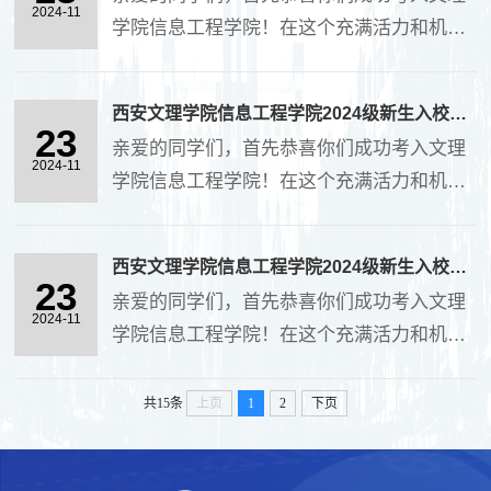
的大学生活提供一些帮助和参考。8、特色团
2024-11
均可进入。（2）入校前未完成人像采集的新
学院信息工程学院！在这个充满活力和机遇
学活动共青团西安文理学院信息工程学院委
生一律从高新校区南门进入。....
的校园里，你们将开启一段崭新的人生旅
员会下设1个学生会，1个青年志愿者协会，
程。为了帮助大家更好地适应新环境，学院
5个特色社团：“薪德青志”宣讲团、“匠心青
西安文理学院信息工程学院2024级新生入校指南之学院概况篇（四）
特编写了这份新生入校指南，希望能为你们
23
传”新媒体工作室、“竞技青英”体育协会、“时
亲爱的同学们，首先恭喜你们成功考入文理
的大学生活提供一些帮助和参考。7、教师队
2024-11
代青音”合唱团、....
学院信息工程学院！在这个充满活力和机遇
伍（1）计算机系教授简介：徐东升，三级教
的校园里，你们将开启一段崭新的人生旅
授，硕士研究生导师，省级教学名师。主要
程。为了帮助大家更好地适应新环境，学院
从事计算机科学与技术本科专业教学、高等
西安文理学院信息工程学院2024级新生入校指南之学院概况篇（三）
特编写了这份新生入校指南，希望能为你们
23
学校教学管理与计算机技术领域研究工作。
亲爱的同学们，首先恭喜你们成功考入文理
的大学生活提供一些帮助和参考。 6、教研
2024-11
先后主持省级教学研究与科学研究项目5
学院信息工程学院！在这个充满活力和机遇
室介绍（1）电子信息工程教研室电子信息工
项、....
的校园里，你们将开启一段崭新的人生旅
程专业教研室有专职教师11人，其中拥有博
程。为了帮助大家更好地适应新环境，学院
共15条
上页
1
2
下页
士学位4人，硕士学位7人；具有高级职称4
特编写了这份新生入校指南，希望能为你们
人，中级职称7人；教师均从教多年，不仅有
的大学生活提供一些帮助和参考。5、专业介
较强的专业理论知识，并具有丰富的实践经