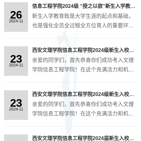
字产业学院的对接下赴咸阳彩虹学校教育集
信息工程学院2024级 “授之以欲”新生入学教育实施方案
团进行业务洽谈，彩虹中学党委副书记王尊
26
新生入学教育既是大学生涯的起点和基础，
胜，副校长孙涛进行了接待。双方就招生宣
2024-11
也是强化全员全过程全方位育人的重要环
传、学生就业、导师互聘、教研项目等展开
节。我院坚持立德树人根本，把握“向上引
了座谈，并与咸阳彩虹学校签订了优质生源
领、守住底线”两大核心，为不断丰富我院
基地和教学实践基地协议。 咸阳彩虹学校教
西安文理学院信息工程学院2024级新生入校指南之生活服务篇
“三授三煜”育人理念，扎实做好我院2024级
23
育集团成立于2020年7月，学校由咸阳彩虹
亲爱的同学们，首先恭喜你们成功考入文理
新生入学教育工作，利用“授之以欲”育人链
2024-11
学校（咸阳彩虹初级中学、....
学院信息工程学院！在这个充满活力和机遇
条，指导新生迈好大学生活的第一步，帮助
的校园里，你们将开启一段崭新的人生旅
新生尽快适应大学生活，完成角色转变，增
程。为了帮助大家更好地适、应新环境，学
强学生自我管理、自我教育和自我服务的能
西安文理学院信息工程学院2024级新生入校指南之交通安全篇
院特编写了这份新生入校指南，希望能为你
23
力，持续巩固和加强学风建设，结合我院实
亲爱的同学们，首先恭喜你们成功考入文理
们的大学生活提供一些帮助和参考。1、住宿
2024-11
际，特制定本方案。....
学院信息工程学院！在这个充满活力和机遇
与公寓管理（1）公寓分配学校按照专业班级
的校园里，你们将开启一段崭新的人生旅
分配宿舍，信息工程学院男生宿舍分布在5号
程。为了帮助大家更好地适应新环境，学院
和11号，女生宿舍分布在13号。一个宿舍里
西安文理学院信息工程学院2024届新生入校指南之学生制度篇