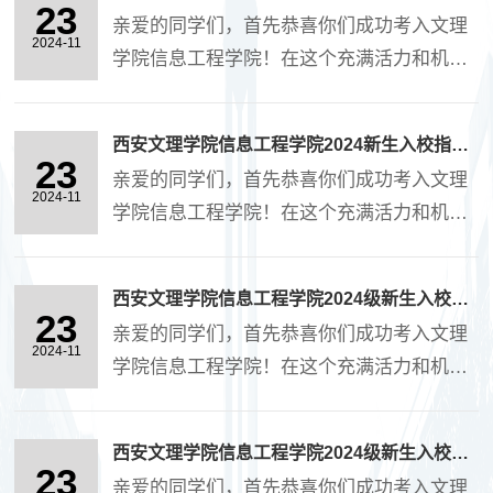
特编写了这份新生入校指南，希望能为你们
23
一般是一个班的同学，学校允许学生自己在
亲爱的同学们，首先恭喜你们成功考入文理
的大学生活提供一些帮助和参考。 五、交通
2024-11
外面租房住，学生在学校一年的住宿费按设
学院信息工程学院！在这个充满活力和机遇
出行篇1、高新校区地址：西安市高新区科技
施配备不同分为1100、....
的校园里，你们将开启一段崭新的人生旅
六路1号乘车路线：乘坐6路、311路、313
程。为了帮助大家更好地适、应新环境，学
路、322路、333路、325路、734路、900
西安文理学院信息工程学院2024新生入校指南之入校报道篇
院特编写了这份新生入校指南，希望能为你
23
路、109路、146路、226路、212路、253路
亲爱的同学们，首先恭喜你们成功考入文理
们的大学生活提供一些帮助和参考。学校建
2024-11
在太白路电子二路口站下车，....
学院信息工程学院！在这个充满活力和机遇
立了以国家奖助学金、国家助学贷款、勤工
的校园里，你们将开启一段崭新的人生旅
助学、困难补助、学费减免等多种方式并举
程。为了帮助大家更好地适应新环境，学院
的奖助体系。在新生入学报到时开通“绿色通
西安文理学院信息工程学院2024级新生入校指南之学院概况篇（六）
特编写了这份新生入校指南，希望能为你们
23
道”，保障家庭经济困难学生顺利入学。 1、
亲爱的同学们，首先恭喜你们成功考入文理
的大学生活提供一些帮助和参考。 1、报道
2024-11
国家资助项目（1）国家生源地助学贷款金
学院信息工程学院！在这个充满活力和机遇
时间2024年8月31日--9月1日（8:00-18:00）
额：....
的校园里，你们将开启一段崭新的人生旅
2、报道流程高新校区：西安市科技六路1号
程。为了帮助大家更好地适应新环境，学院
第一步：入校（1）入校前已完成人像识别信
西安文理学院信息工程学院2024级新生入校指南之学院概况篇（五）
特编写了这份新生入校指南，希望能为你们
23
息采集的新生，高新校区北门、东门、南门
亲爱的同学们，首先恭喜你们成功考入文理